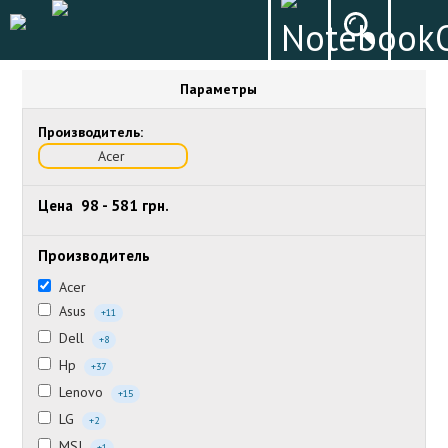
Параметры
Производитель:
Acer
Цена
98
-
581
грн.
Производитель
Acer
Asus
+11
Dell
+8
Hp
+37
Lenovo
+15
LG
+2
MSI
+1