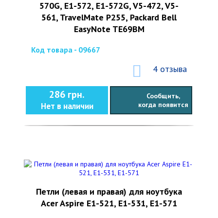
570G, E1-572, E1-572G, V5-472, V5-
561, TravelMate P255, Packard Bell
EasyNote TE69BM
Код товара - 09667
4 отзыва
286 грн.
Сообщить,
когда появится
Нет в наличии
Петли (левая и правая) для ноутбука
Acer Aspire E1-521, E1-531, E1-571