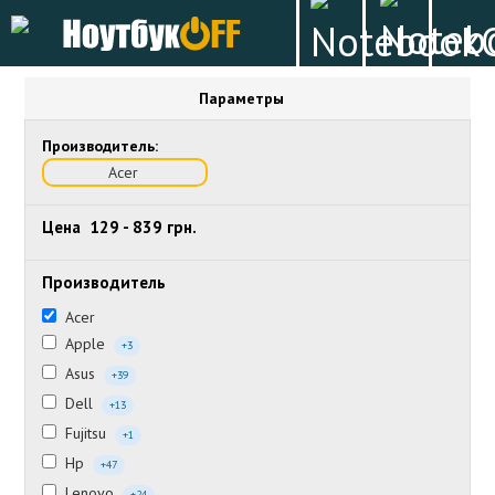
Параметры
Производитель:
Acer
Цена
129
-
839
грн.
Производитель
Acer
Apple
+3
Asus
+39
Dell
+13
Fujitsu
+1
Hp
+47
Lenovo
+24