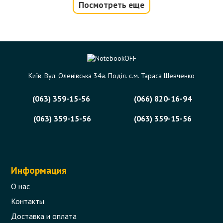
Посмотреть еще
Чистка ноутбука от пыли (видео)
Если Ваш ноутбук перегревается или громко
шумит вентилятором, значит ему нужна чистка
системы охлаждения.
Київ. Вул. Оленівська 34а. Поділ. с.м. Тараса Шевченко
Мы сможем сделать это качественно и
оперативно в течение дня (обычно 1-2 часа).
(063) 359-15-56
(066) 820-16-94
В этой статье: когда, как и зачем чистить.
(063) 359-15-56
(063) 359-15-56
Стоимость чистки 350 - 945 грн (зависит от
конструкции ноутбука).
63 отзыва
Читать
Информация
О нас
Контакты
Доставка и оплата