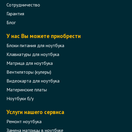
Сотрудничество
Гарантия
Ремонт залитого ноутбука
Блог
Залили ноутбук? Попала жидкость на
У нас Вы можете приобрести
клавиатуру?
Блоки питания для ноутбука
Если жидкость попала на материнскую плату -
Клавиатуры для ноутбука
последствия могут проявиться со временем и
Матрица для ноутбука
быть очень печальными.
Вентиляторы (кулеры)
Рекомендуем Вам не рисковать и обратиться к
Видеокарта для ноутбука
нам в сервис!
Ремонт залитого ноутбука от 940 грн
Материнские платы
Ноутбуки б/у
27 отзыва
Читать
Услуги нашего сервиса
Ремонт ноутбука
Замена матрицы в ноутбуке