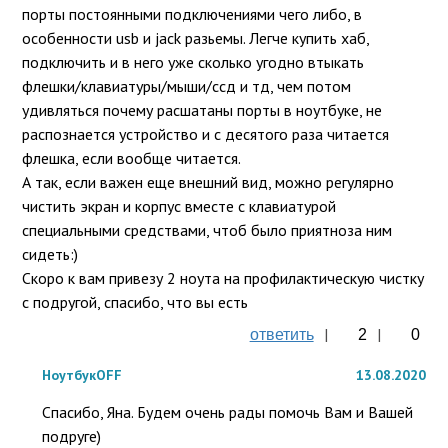
порты постоянными подключениями чего либо, в 
особенности usb и jack разьемы. Легче купить хаб, 
подключить и в него уже сколько угодно втыкать 
флешки/клавиатуры/мыши/ссд и тд, чем потом 
удивляться почему расшатаны порты в ноутбуке, не 
распознается устройство и с десятого раза читается 
флешка, если вообще читается. 

А так, если важен еще внешний вид, можно регулярно 
чистить экран и корпус вместе с клавиатурой 
специальными средствами, чтоб было приятноза ним 
сидеть:)

Скоро к вам привезу 2 ноута на профилактическую чистку 
с подругой, спасибо, что вы есть
|
|
ответить
2
0
НоутбукOFF
13.08.2020
Спасибо, Яна. Будем очень рады помочь Вам и Вашей 
подруге) 