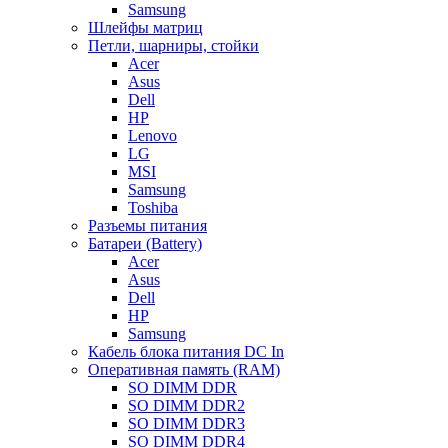
Samsung
Шлейфы матриц
Петли, шарниры, стойки
Acer
Asus
Dell
HP
Lenovo
LG
MSI
Samsung
Toshiba
Разъемы питания
Батареи (Battery)
Acer
Asus
Dell
HP
Samsung
Кабель блока питания DC In
Оперативная память (RAM)
SO DIMM DDR
SO DIMM DDR2
SO DIMM DDR3
SO DIMM DDR4