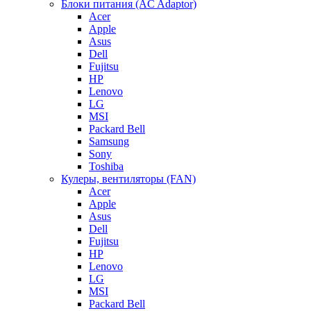
Блоки питания (AC Adaptor)
Acer
Apple
Asus
Dell
Fujitsu
HP
Lenovo
LG
MSI
Packard Bell
Samsung
Sony
Toshiba
Кулеры, вентиляторы (FAN)
Acer
Apple
Asus
Dell
Fujitsu
HP
Lenovo
LG
MSI
Packard Bell