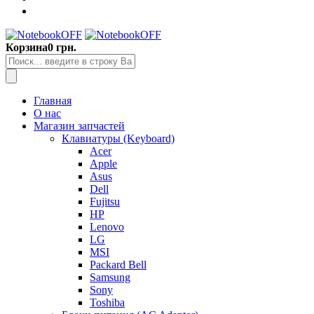
Корзина
0 грн.
Главная
О нас
Магазин запчастей
Клавиатуры (Keyboard)
Acer
Apple
Asus
Dell
Fujitsu
HP
Lenovo
LG
MSI
Packard Bell
Samsung
Sony
Toshiba