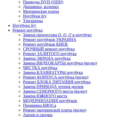
Приводы DVD (ODD)
Динамики, колонки
Материнские платы
Ноутбуки б/у
Тачскрины
Ноутбуки б/у
Ремонт ноутбука
Замена процессора i3, i5, i7 в ноутбуке
Ремонт ноутбуков УКРАИНА
Ремонт ноутбуков КИЕВ
СРОЧНЫЙ ремонт ноутбука
Ремонт ЗАЛИТОГО ноутбука
Замена ЭКРАНА ноутбука
Замена ВИДЕОКАРТЫ ноутбука (видео)
ЧИСТКА ноутбука
Замена КЛАВИАТУРЫ ноутбука
Ремонт КОРПУСА ноутбука (видео)
Ремонт БЛОКА ПИТАНИЯ ноутбука
Замена ПРИВОДА чтения дисков
Замена СЕВЕРНОГО моста (видео)
Замена ЮЖНОГО моста
МОДЕРНИЗАЦИЯ ноутбуков
Прошивка БИОСа
Ремонт материнской платы (видео)
Акции и скидки