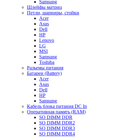
Samsung
Шлейфы матриц
Петли, шарниры, стойки
Acer
Asus
Dell
HP
Lenovo
LG
MSI
Samsung
Toshiba
Разъемы питания
Батареи (Battery)
Acer
Asus
Dell
HP
Samsung
Кабель блока питания DC In
Оперативная память (RAM)
SO DIMM DDR
SO DIMM DDR2
SO DIMM DDR3
SO DIMM DDR4