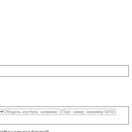
утбука или под батареей