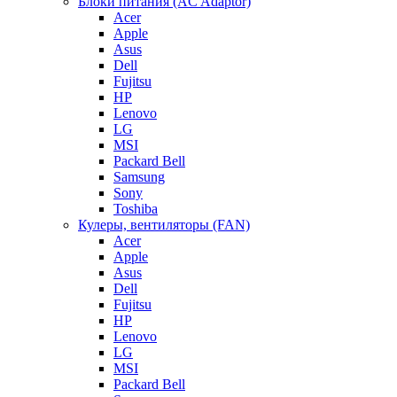
Блоки питания (AC Adaptor)
Acer
Apple
Asus
Dell
Fujitsu
HP
Lenovo
LG
MSI
Packard Bell
Samsung
Sony
Toshiba
Кулеры, вентиляторы (FAN)
Acer
Apple
Asus
Dell
Fujitsu
HP
Lenovo
LG
MSI
Packard Bell