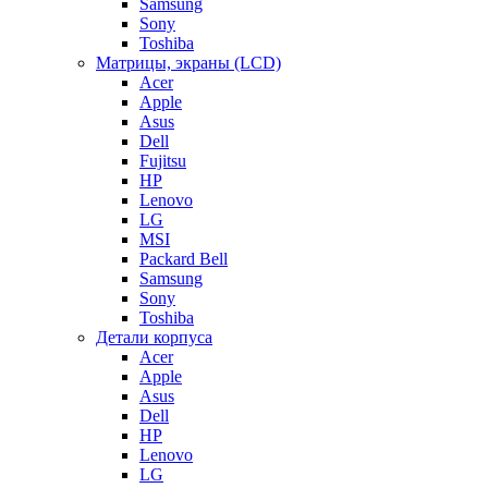
Samsung
Sony
Toshiba
Матрицы, экраны (LCD)
Acer
Apple
Asus
Dell
Fujitsu
HP
Lenovo
LG
MSI
Packard Bell
Samsung
Sony
Toshiba
Детали корпуса
Acer
Apple
Asus
Dell
HP
Lenovo
LG