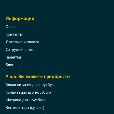
Информация
О нас
Контакты
Доставка и оплата
Сотрудничество
Кабель блока питания Acer 5.5*1.7mm
Гарантия
Код товара - 07466
Блог
0 отзыва
У нас Вы можете приобрести
Блоки питания для ноутбука
168 грн.
В корзину
Есть в наличии
Клавиатуры для ноутбука
Матрица для ноутбука
Вентиляторы (кулеры)