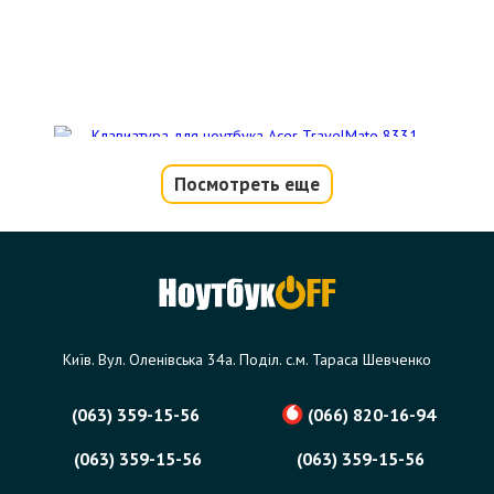
Посмотреть еще
Клавиатура для ноутбука Acer
TravelMate 8331, 8371, 8431, 8471
Код товара - 00233
0 отзыва
Київ. Вул. Оленівська 34а. Поділ. с.м. Тараса Шевченко
148 грн.
Сообщить,
когда появится
Нет в наличии
(063) 359-15-56
(066) 820-16-94
(063) 359-15-56
(063) 359-15-56