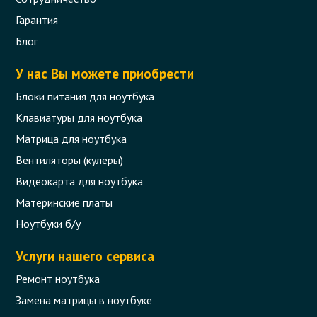
Гарантия
Кабель блока питания Dell/HP
7.4*5.0mm pin inside 3-pin
Блог
Код товара - 07463
У нас Вы можете приобрести
0 отзыва
Блоки питания для ноутбука
Клавиатуры для ноутбука
138 грн.
Матрица для ноутбука
В корзину
Есть в наличии
Вентиляторы (кулеры)
Видеокарта для ноутбука
Материнские платы
Ноутбуки б/у
Услуги нашего сервиса
Ремонт ноутбука
Замена матрицы в ноутбуке