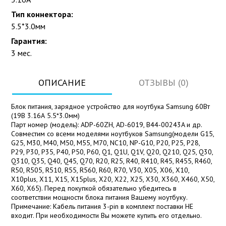
Тип коннектора:
5.5*3.0мм
Гарантия:
3 мес.
ОПИСАНИЕ
ОТЗЫВЫ (0)
Блок питания, зарядное устройство для ноутбука Samsung 60Вт
(19В 3.16А 5.5*3.0мм)
Парт номер (модель): ADP-60ZH, AD-6019, B44-00243A и др.
Совместим со всеми моделями ноутбуков Samsung(модели G15,
G25, M30, M40, M50, M55, M70, NC10, NP-G10, P20, P25, P28,
P29, P30, P35, P40, P50, P60, Q1, Q1U, Q1V, Q20, Q210, Q25, Q30,
Q310, Q35, Q40, Q45, Q70, R20, R25, R40, R410, R45, R455, R460,
R50, R505, R510, R55, R560, R60, R70, V30, X05, X06, X10,
X10plus, X11, X15, X15plus, X20, X22, X25, X30, X360, X460, X50,
X60, X65). Перед покупкой обязательно убедитесь в
соответствии мощности блока питания Вашему ноутбуку.
Примечание: Кабель питания 3-pin в комплект поставки НЕ
входит. При необходимости Вы можете купить его отдельно.