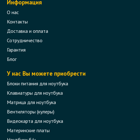
Информация
О нас
Контакты
Доставка и оплата
Сотрудничество
Гарантия
Блок питания LG 90Вт (19В 4.74А
4.8*1.7мм) Original (без кабеля 220В)
Блог
Код товара - 00131
У нас Вы можете приобрести
0 отзыва
Блоки питания для ноутбука
Клавиатуры для ноутбука
1 075 грн.
Сообщить,
Матрица для ноутбука
когда появится
Нет в наличии
Вентиляторы (кулеры)
Видеокарта для ноутбука
Материнские платы
Ноутбуки б/у