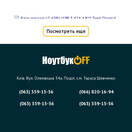
Посмотреть еще
Блок питания LG 65Вт (19В 3.42А
4.8*1.7мм) Original (без кабеля 220В)
аналог 09640
Код товара - 00129
0 отзыва
Київ. Вул. Оленівська 34а. Поділ. с.м. Тараса Шевченко
0 грн.
Сообщить,
(063) 359-15-56
(066) 820-16-94
когда появится
Нет в наличии
(063) 359-15-56
(063) 359-15-56