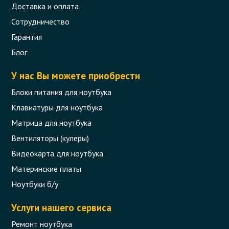
Доставка и оплата
Сотрудничество
Клавиатура для ноутбука Asus G2
Гарантия
(аналог 00241)
Блог
Код товара - 00864
У нас Вы можете приобрести
0 отзыва
Блоки питания для ноутбука
129 грн.
Клавиатуры для ноутбука
Сообщить,
когда появится
Нет в наличии
Матрица для ноутбука
Вентиляторы (кулеры)
Видеокарта для ноутбука
Материнские платы
Ноутбуки б/у
Услуги нашего сервиса
Ремонт ноутбука