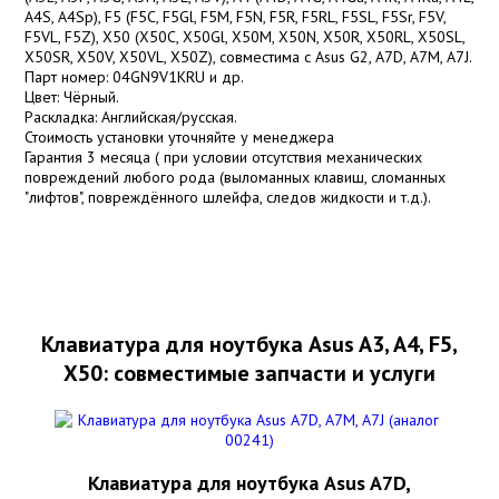
A4S, A4Sp), F5 (F5C, F5Gl, F5M, F5N, F5R, F5RL, F5SL, F5Sr, F5V,
F5VL, F5Z), X50 (X50C, X50Gl, X50M, X50N, X50R, X50RL, X50SL,
X50SR, X50V, X50VL, X50Z), совместима с Asus G2, A7D, A7M, A7J.
Парт номер: 04GN9V1KRU и др.
Цвет: Чёрный.
Раскладка: Английская/русская.
Стоимость установки уточняйте у менеджера
Гарантия 3 месяца ( при условии отсутствия механических
повреждений любого рода (выломанных клавиш, сломанных
"лифтов", повреждённого шлейфа, следов жидкости и т.д.).
Клавиатура для ноутбука Asus A3, A4, F5,
X50: совместимые запчасти и услуги
Клавиатура для ноутбука Asus A7D,