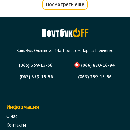
Вентилятор (кулер) для ноутбука Asus
Посмотреть еще
A9, F5, X50
Код товара - 00489
20 отзыва
284 грн.
Сообщить,
Київ. Вул. Оленівська 34а. Поділ. с.м. Тараса Шевченко
когда появится
Нет в наличии
(063) 359-15-56
(066) 820-16-94
(063) 359-15-56
(063) 359-15-56
Информация
О нас
Контакты