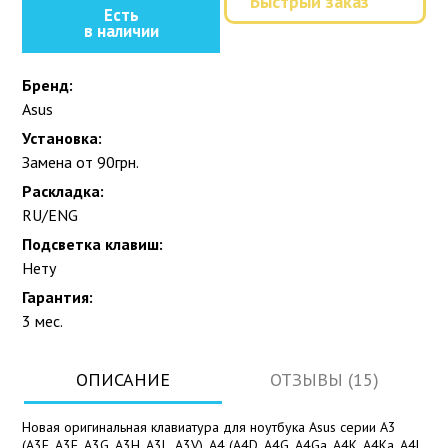
Быстрый заказ
Есть
в наличии
Бренд:
Asus
Установка:
Замена от 90грн.
Раскладка:
RU/ENG
Подсветка клавиш:
Нету
Гарантия:
3 мес.
ОПИСАНИЕ
ОТЗЫВЫ (15)
Новая оригинальная клавиатура для ноутбука Asus серии A3
(A3E, A3F, A3G, A3H, A3L, A3V), A4 (A4D, A4G, A4Ga, A4K, A4Ka, A4L,