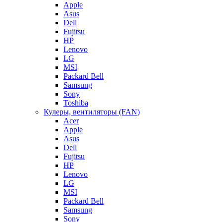
Apple
Asus
Dell
Fujitsu
HP
Lenovo
LG
MSI
Packard Bell
Samsung
Sony
Toshiba
Кулеры, вентиляторы (FAN)
Acer
Apple
Asus
Dell
Fujitsu
HP
Lenovo
LG
MSI
Packard Bell
Samsung
Sony