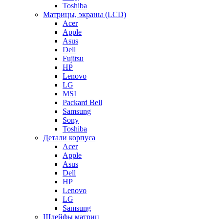
Toshiba
Матрицы, экраны (LCD)
Acer
Apple
Asus
Dell
Fujitsu
HP
Lenovo
LG
MSI
Packard Bell
Samsung
Sony
Toshiba
Детали корпуса
Acer
Apple
Asus
Dell
HP
Lenovo
LG
Samsung
Шлейфы матриц