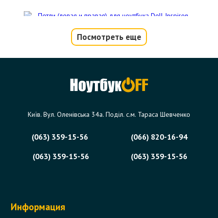
Посмотреть еще
Петли (левая и правая) для ноутбука
Dell Inspiron N5010, M5010
Код товара - 08321
0 отзыва
Київ. Вул. Оленівська 34а. Поділ. с.м. Тараса Шевченко
326 грн.
В корзину
Есть в наличии
(063) 359-15-56
(066) 820-16-94
(063) 359-15-56
(063) 359-15-56
Информация