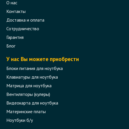
О нас
Контакты
Доставка и оплата
Сотрудничество
Гарантия
Шлейф матрицы для ноутбука Dell
Inspiron N5010, M5010
Блог
Код товара - 08220
У нас Вы можете приобрести
0 отзыва
Блоки питания для ноутбука
Клавиатуры для ноутбука
290 грн.
Сообщить,
Матрица для ноутбука
когда появится
Нет в наличии
Вентиляторы (кулеры)
Видеокарта для ноутбука
Материнские платы
Ноутбуки б/у