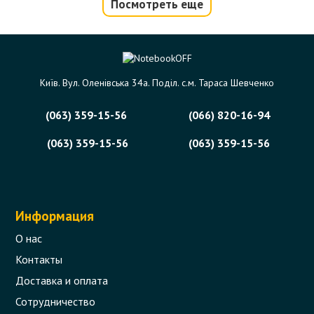
Посмотреть еще
Київ. Вул. Оленівська 34а. Поділ. с.м. Тараса Шевченко
(063) 359-15-56
(066) 820-16-94
(063) 359-15-56
(063) 359-15-56
Вентилятор (кулер) для ноутбука
Lenovo B550, G450, G455, G550, G555
(аналог 06788)
Информация
Код товара - 05133
О нас
2 отзыва
Контакты
Доставка и оплата
366 грн.
В корзину
Сотрудничество
Есть в наличии