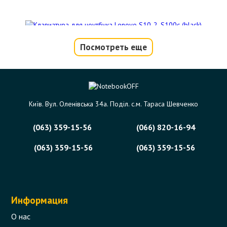
Клавиатура для ноутбука Lenovo S10-
Посмотреть еще
2, S100c (black)
Код товара - 10540
0 отзыва
Київ. Вул. Оленівська 34а. Поділ. с.м. Тараса Шевченко
547 грн.
Сообщить,
(063) 359-15-56
(066) 820-16-94
когда появится
Нет в наличии
(063) 359-15-56
(063) 359-15-56
Информация
О нас