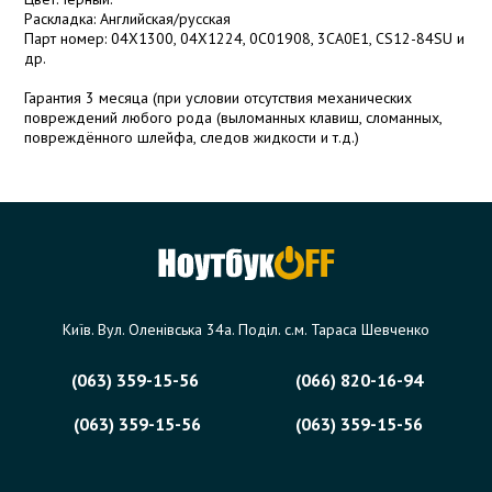
Раскладка: Английская/русская
Парт номер: 04X1300, 04X1224, 0C01908, 3CA0E1, CS12-84SU и
др.
Гарантия 3 месяца (при условии отсутствия механических
повреждений любого рода (выломанных клавиш, сломанных,
повреждённого шлейфа, следов жидкости и т.д.)
Київ. Вул. Оленівська 34а. Поділ. с.м. Тараса Шевченко
(063) 359-15-56
(066) 820-16-94
(063) 359-15-56
(063) 359-15-56