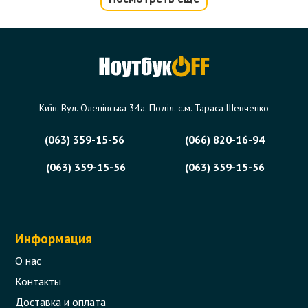
Клавиатура для ноутбука Acer Aspire
V3-531, V3-571, V3-731, V3-771 (без
фрейма)
Код товара - 06778
0 отзыва
Київ. Вул. Оленівська 34а. Поділ. с.м. Тараса Шевченко
430 грн.
(063) 359-15-56
(066) 820-16-94
В корзину
Есть в наличии
(063) 359-15-56
(063) 359-15-56
Информация
О нас
Контакты
Доставка и оплата