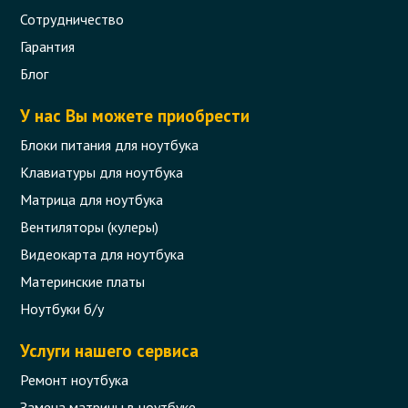
Сотрудничество
Гарантия
Петли (левая и правая) для ноутбука
Acer Aspire V3-571, V3-551, V3-531
Блог
Код товара - 09976
У нас Вы можете приобрести
0 отзыва
Блоки питания для ноутбука
Клавиатуры для ноутбука
224 грн.
Матрица для ноутбука
В корзину
Уточняйте наличие
Вентиляторы (кулеры)
Видеокарта для ноутбука
Материнские платы
Ноутбуки б/у
Услуги нашего сервиса
Ремонт ноутбука
Замена матрицы в ноутбуке