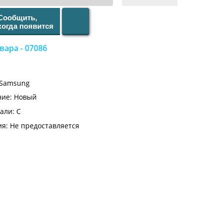
Сообщить,
когда появится
вара -
07086
Samsung
ние: Новый
али: C
ия: Не предоставляется