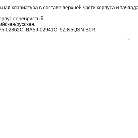
ная клавиатура в составе верхней части корпуса и тачпад
орпус серебристый.
ийская/русская.
75-02862C, BA59-02941C, 9Z.N5QSN.B0R
яца ( при условии отсутствия механических повреждений л
лейфа, следов жидкости и т.д.).