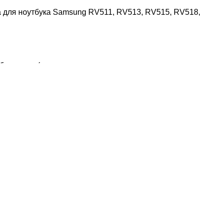
а для ноутбука Samsung RV511, RV513, RV515, RV518,
юбого рода (выломанных клавиш, сломанных,
Задать вопрос (ответ гарантирован)