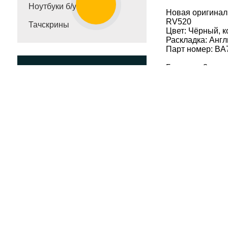
Ноутбуки б/у
Новая оригиналь
RV520
Тачскрины
Цвет: Чёрный, к
Раскладка: Англ
Парт номер: BA
Гарантия 3 мес
Ремонт ноутбука
повреждённого ш
Замена процессора i3, i5, i7
в ноутбуке
Ремонт ноутбуков
УКРАИНА
Ремонт ноутбуков КИЕВ
СРОЧНЫЙ ремонт
ноутбука
Ремонт ЗАЛИТОГО
ноутбука