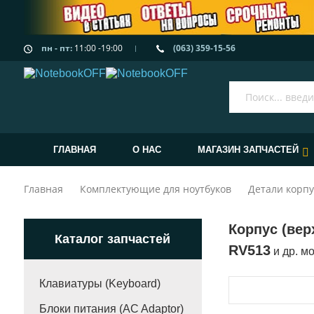
пн - пт:
11:00 -19:00
(063) 359-15-56
ГЛАВНАЯ
О НАС
МАГАЗИН ЗАПЧАСТЕЙ
Главная
Комплектующие для ноутбуков
Детали корпу
Корпус (вер
Каталог запчастей
RV513
и др. м
Клавиатуры (Keyboard)
Блоки питания (AC Adaptor)