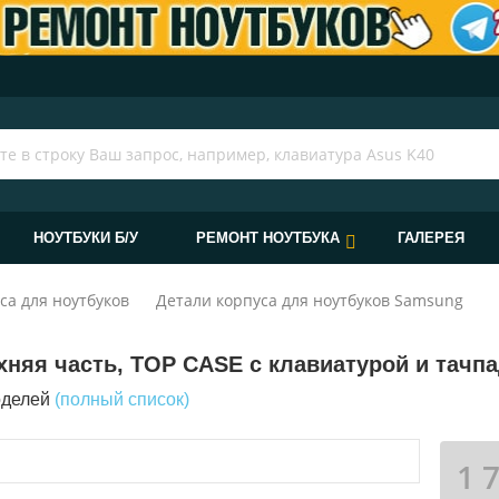
НОУТБУКИ Б/У
РЕМОНТ НОУТБУКА
ГАЛЕРЕЯ
са для ноутбуков
Детали корпуса для ноутбуков Samsung
хняя часть, TOP CASE с клавиатурой и тачп
оделей
(полный список)
1 