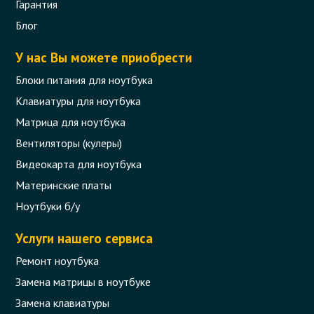
Гарантия
Корпус (нижняя часть, COVER LOWER)
для ноутбука Acer Aspire E5-511, E5-
Блог
521, E5-531, E5-571, V3-572
У нас Вы можете приобрести
Код товара - 10409
Блоки питания для ноутбука
0 отзыва
Клавиатуры для ноутбука
Матрица для ноутбука
645 грн.
В корзину
Вентиляторы (кулеры)
Есть в наличии
Видеокарта для ноутбука
Материнские платы
Ноутбуки б/у
Услуги нашего сервиса
Ремонт ноутбука
Замена матрицы в ноутбуке
Замена клавиатуры