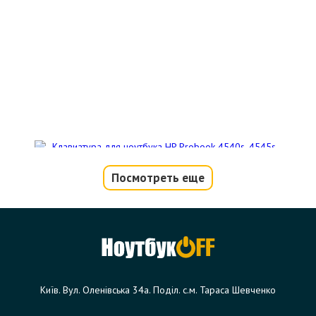
Посмотреть еще
Клавиатура для ноутбука HP Probook
4540s, 4545s (black frame)
Код товара - 10899
0 отзыва
Київ. Вул. Оленівська 34а. Поділ. с.м. Тараса Шевченко
420 грн.
Сообщить,
когда появится
Нет в наличии