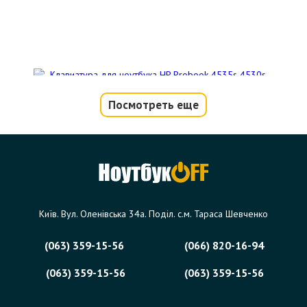
Посмотреть еще
Клавиатура для ноутбука HP Probook
4535s 4530s, 4730s (без фрейма)
Код товара - 08575
0 отзыва
Київ. Вул. Оленівська 34а. Поділ. с.м. Тараса Шевченко
417 грн.
Сообщить,
когда появится
Нет в наличии
(063) 359-15-56
(066) 820-16-94
(063) 359-15-56
(063) 359-15-56