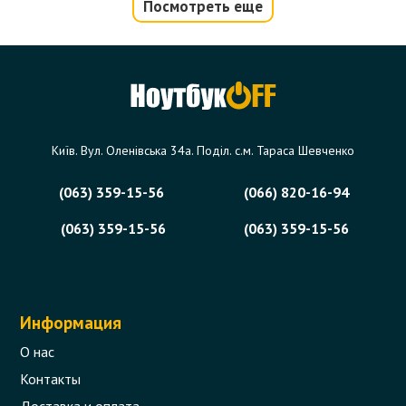
Посмотреть еще
Матрица 11.6" WXGA (1366x768, 40pin,
LED, slim, горизонтальные ушки)
Код товара - 08935
0 отзыва
Київ. Вул. Оленівська 34а. Поділ. с.м. Тараса Шевченко
1 935 грн.
Сообщить,
когда появится
Нет в наличии
(063) 359-15-56
(066) 820-16-94
(063) 359-15-56
(063) 359-15-56
Информация
О нас
Контакты
Доставка и оплата