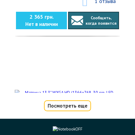
1 отзыва
2 365 грн.
Сообщить,
когда появится
Нет в наличии
Посмотреть еще
Матрица 13.3" WXGA HD (1366x768, 30
pin, LED-подсветка, Slim, планки по
бокам, N133BGE-E31)