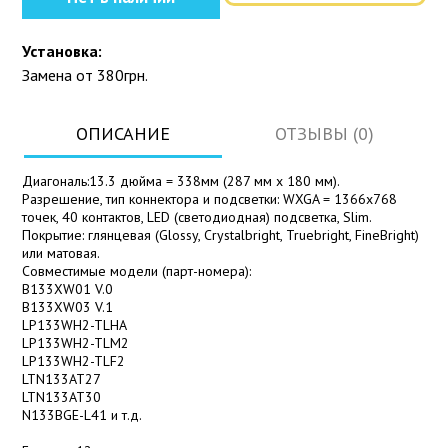
Установка:
Замена от 380грн.
ОПИСАНИЕ
ОТЗЫВЫ (0)
Диагональ:13.3 дюйма = 338мм (287 мм х 180 мм).
Разрешение, тип коннектора и подсветки: WXGA = 1366x768
точек, 40 контактов, LED (светодиодная) подсветка, Slim.
Покрытие: глянцевая (Glossy, Crystalbright, Truebright, FineBright)
или матовая.
Совместимые модели (парт-номера):
B133XW01 V.0
B133XW03 V.1
LP133WH2-TLHA
LP133WH2-TLM2
LP133WH2-TLF2
LTN133AT27
LTN133AT30
N133BGE-L41 и т.д.