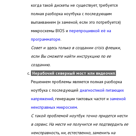
когда такой дискеты не существует, требуется
полная разборка ноутбука с последующим
выпаиванием (и заменой, если это потребуется)
микросхемы BIOS и
перепрошивкой её на
программаторе
.
Совет и здесь только в создании crisis флешки,
если Вы сможете найти инструкцию по ее
созданию.
Нерабочий северный мост или видеочип
.
Решением проблемы является полная разборка
ноутбука с последующей
диагностикой питающих
напряжений
, генерации тактовых частот и
заменой
неисправных микросхем
.
С такой проблемой ноутбук точно придется нести
в сервис. На месте не получится не подтвердить ее
неисправность, ни, естественно,
заменить на