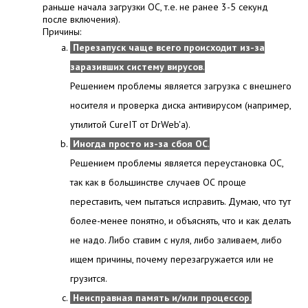
раньше начала загрузки ОС, т.е. не ранее 3-5 секунд
после включения).
Причины:
Перезапуск чаще всего происходит из-за
заразивших систему вирусов
.
Решением проблемы является загрузка с внешнего
носителя и проверка диска антивирусом (например,
утилитой CureIT от DrWeb'а).
Иногда просто из-за сбоя ОС
.
Решением проблемы является переустановка ОС,
так как в большинстве случаев ОС проще
переставить, чем пытаться исправить. Думаю, что тут
более-менее понятно, и объяснять, что и как делать
не надо. Либо ставим с нуля, либо заливаем, либо
ищем причины, почему перезагружается или не
грузится.
Неисправная память и/или процессор
.