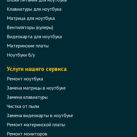
50% на некоторые виды работ с целью
Клавиатуры для ноутбука
сохранения целесообразности ремонта.
Матрица для ноутбука
Размер скидки определяется инженером в
Вентиляторы (кулеры)
каждом индивидуальном случае.
Видеокарта для ноутбука
Материнские платы
0 отзыва
Читать
Ноутбуки б/у
Услуги нашего сервиса
Ремонт ноутбука
Замена матрицы в ноутбуке
Замена клавиатуры
Чистка от пыли
Алгоритм нахождения неисправности
ноутбука
Замена видеокарты в ноутбуке
Ремонт материнской платы
У Вас перестал работать ноутбук?
Ремонт мониторов