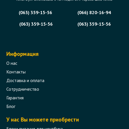
Срочный ремонт ноутбука от 1500 грн. При
(063) 359-15-56
(066) 820-16-94
согласии на ремонт - диагностика
(063) 359-15-56
(063) 359-15-56
бесплатная.
2 отзыва
Читать
Информация
О нас
Контакты
Доставка и оплата
Сотрудничество
Акция! Cложные ремонты
Гарантия
Блог
В случае сложных многоэтапных ремонтов
материнских плат с необходимостью замены
У нас Вы можете приобрести
клавитур, матриц и других комплектующих, мы
предоставляем скидки 10%, 20% или даже
Блоки питания для ноутбука