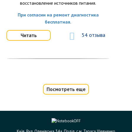
восстановление источников питания.
При согласии на ремонт диагностика
бесплатная.
54 отзыва
Читать
Посмотреть еще
Срочный ремонт ноутбука
Ноутбук сломался, а у Вас срочные дела?
После проведения срочной диагностики, мы
можем предложить Вам срочный ремонт,
чтобы как можно быстрее вернуть Ваш
Київ. Вул. Оленівська 34а. Поділ. с.м. Тараса Шевченко
ноутбук в рабочее состояние.