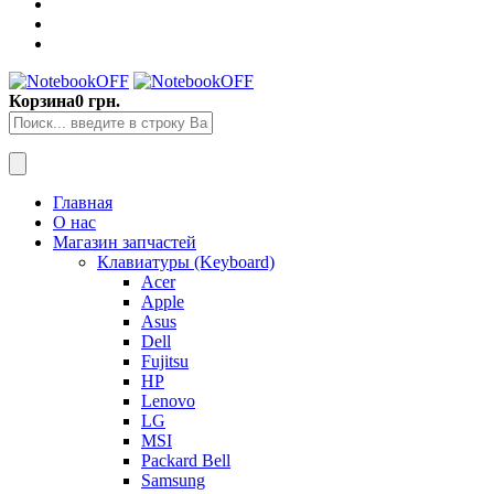
Корзина
0 грн.
Главная
О нас
Магазин запчастей
Клавиатуры (Keyboard)
Acer
Apple
Asus
Dell
Fujitsu
HP
Lenovo
LG
MSI
Packard Bell
Samsung