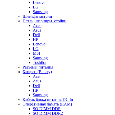
Lenovo
LG
Samsung
Шлейфы матриц
Петли, шарниры, стойки
Acer
Asus
Dell
HP
Lenovo
LG
MSI
Samsung
Toshiba
Разъемы питания
Батареи (Battery)
Acer
Asus
Dell
HP
Samsung
Кабель блока питания DC In
Оперативная память (RAM)
SO DIMM DDR
SO DIMM DDR2