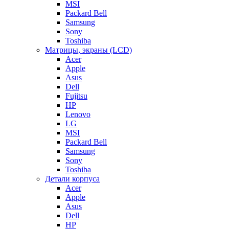
MSI
Packard Bell
Samsung
Sony
Toshiba
Матрицы, экраны (LCD)
Acer
Apple
Asus
Dell
Fujitsu
HP
Lenovo
LG
MSI
Packard Bell
Samsung
Sony
Toshiba
Детали корпуса
Acer
Apple
Asus
Dell
HP