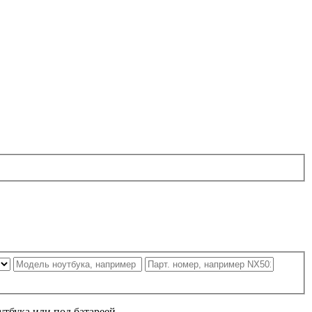
утбука или под батареей