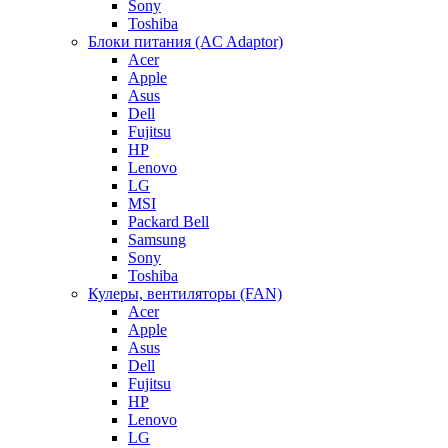
Sony
Toshiba
Блоки питания (AC Adaptor)
Acer
Apple
Asus
Dell
Fujitsu
HP
Lenovo
LG
MSI
Packard Bell
Samsung
Sony
Toshiba
Кулеры, вентиляторы (FAN)
Acer
Apple
Asus
Dell
Fujitsu
HP
Lenovo
LG