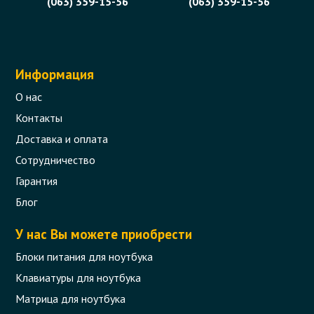
(063) 359-15-56
(063) 359-15-56
374 грн.
В корзину
Есть в наличии
Информация
О нас
Контакты
Доставка и оплата
Сотрудничество
Гарантия
Шлейф матрицы для ноутбука Asus
A550, X550, D551, R510
Блог
Код товара - 09972
У нас Вы можете приобрести
0 отзыва
Блоки питания для ноутбука
Клавиатуры для ноутбука
250 грн.
Матрица для ноутбука
В корзину
Есть в наличии