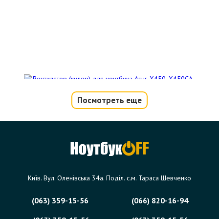
Посмотреть еще
Вентилятор (кулер) для ноутбука Asus
X450, X450CA, X450CC, X450VC,
X450VB, X450CP, X450LA, X550,
X550CC, X550CA, X550CL, X550LA,
X552, X552V
Київ. Вул. Оленівська 34а. Поділ. с.м. Тараса Шевченко
Код товара - 09389
(063) 359-15-56
(066) 820-16-94
0 отзыва