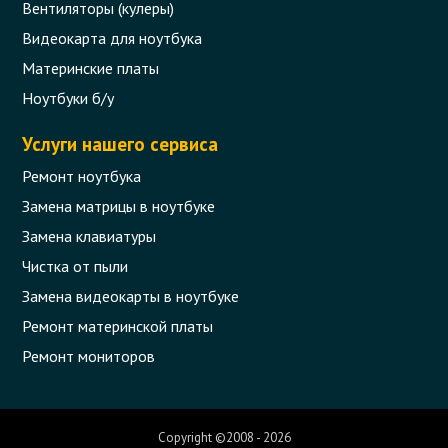
Вентиляторы (кулеры)
Видеокарта для ноутбука
Материнские платы
Ноутбуки б/у
Услуги нашего сервиса
Ремонт ноутбука
Замена матрицы в ноутбуке
Замена клавиатуры
Чистка от пыли
Замена видеокарты в ноутбуке
Корпус (нижняя часть, COVER LOWER)
для ноутбука Asus X550 + динамики
Ремонт материнской платы
Ремонт мониторов
Код товара - 08087
0 отзыва
Copyright ©2008 - 2026