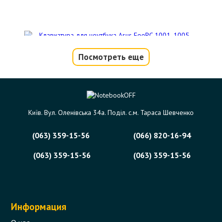
Посмотреть еще
Клавиатура для ноутбука Asus EeePC
1001, 1005, 1008, T101-MT. Белая
Код товара - 01726
Київ. Вул. Оленівська 34а. Поділ. с.м. Тараса Шевченко
0 отзыва
(063) 359-15-56
(066) 820-16-94
605 грн.
Сообщить,
когда появится
Нет в наличии
(063) 359-15-56
(063) 359-15-56
Информация