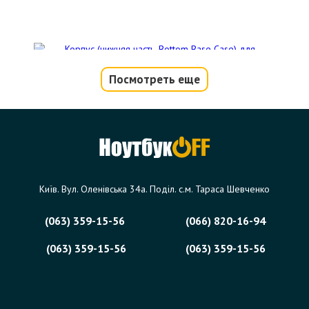
Посмотреть еще
Корпус (нижняя часть, Bottom Base
Case) для ноутбука Asus N53S, N53SM,
N53SV
Код товара - 11749
0 отзыва
Київ. Вул. Оленівська 34а. Поділ. с.м. Тараса Шевченко
688 грн.
(063) 359-15-56
(066) 820-16-94
В корзину
Есть в наличии
(063) 359-15-56
(063) 359-15-56