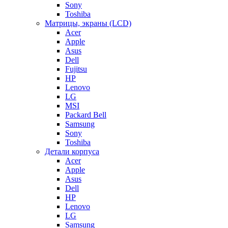
Sony
Toshiba
Матрицы, экраны (LCD)
Acer
Apple
Asus
Dell
Fujitsu
HP
Lenovo
LG
MSI
Packard Bell
Samsung
Sony
Toshiba
Детали корпуса
Acer
Apple
Asus
Dell
HP
Lenovo
LG
Samsung