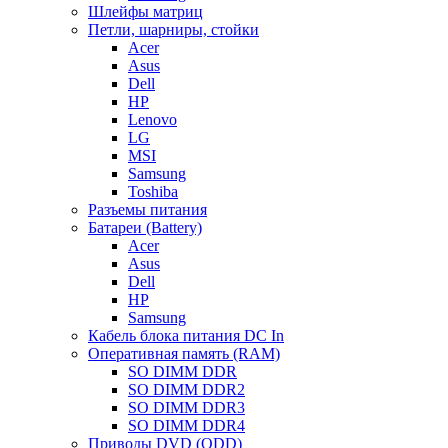
Шлейфы матриц
Петли, шарниры, стойки
Acer
Asus
Dell
HP
Lenovo
LG
MSI
Samsung
Toshiba
Разъемы питания
Батареи (Battery)
Acer
Asus
Dell
HP
Samsung
Кабель блока питания DC In
Оперативная память (RAM)
SO DIMM DDR
SO DIMM DDR2
SO DIMM DDR3
SO DIMM DDR4
Приводы DVD (ODD)