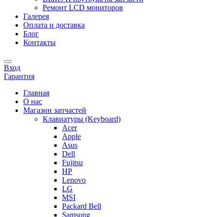
Ремонт LCD мониторов
Галерея
Оплата и доставка
Блог
Контакты
Вход
Гарантия
Главная
О нас
Магазин запчастей
Клавиатуры (Keyboard)
Acer
Apple
Asus
Dell
Fujitsu
HP
Lenovo
LG
MSI
Packard Bell
Samsung