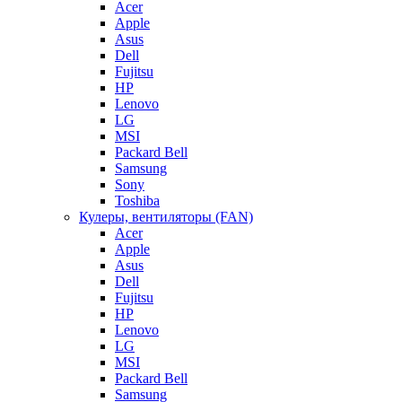
Acer
Apple
Asus
Dell
Fujitsu
HP
Lenovo
LG
MSI
Packard Bell
Samsung
Sony
Toshiba
Кулеры, вентиляторы (FAN)
Acer
Apple
Asus
Dell
Fujitsu
HP
Lenovo
LG
MSI
Packard Bell
Samsung