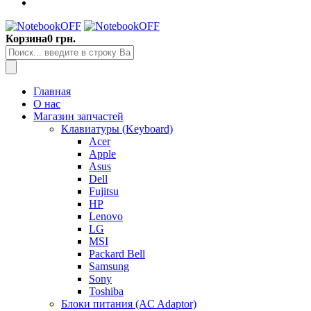
Корзина
0 грн.
Главная
О нас
Магазин запчастей
Клавиатуры (Keyboard)
Acer
Apple
Asus
Dell
Fujitsu
HP
Lenovo
LG
MSI
Packard Bell
Samsung
Sony
Toshiba
Блоки питания (AC Adaptor)