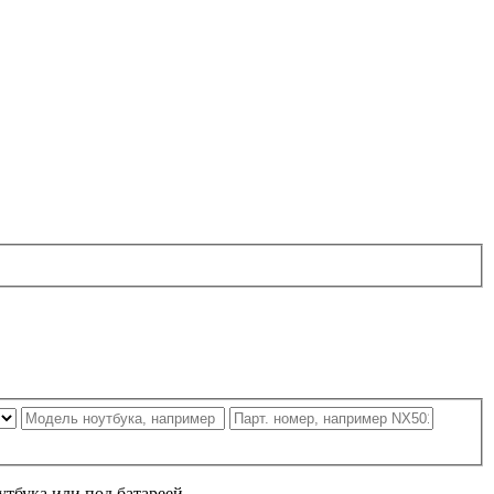
утбука или под батареей