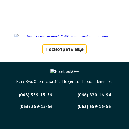
Посмотреть еще
Вентилятор (кулер) ORIG для ноутбука
Lenovo IdeaPad G40, G50, Z50 Series
Код товара - 09904
Київ. Вул. Оленівська 34а. Поділ. с.м. Тараса Шевченко
1 отзыва
(063) 359-15-56
(066) 820-16-94
372 грн.
Сообщить,
когда появится
Нет в наличии
(063) 359-15-56
(063) 359-15-56