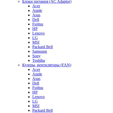
Блоки питания (AC Adaptor)
Acer
Apple
Asus
Dell
Fujitsu
HP
Lenovo
LG
MSI
Packard Bell
Samsung
Sony
Toshiba
Кулеры, вентиляторы (FAN)
Acer
Apple
Asus
Dell
Fujitsu
HP
Lenovo
LG
MSI
Packard Bell