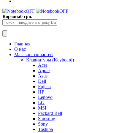
Корзина
0 грн.
Главная
О нас
Магазин запчастей
Клавиатуры (Keyboard)
Acer
Apple
Asus
Dell
Fujitsu
HP
Lenovo
LG
MSI
Packard Bell
Samsung
Sony
Toshiba