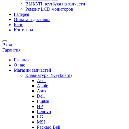
ВЫКУП ноутбука на запчасти
Ремонт LCD мониторов
Галерея
Оплата и доставка
Блог
Контакты
Вход
Гарантия
Главная
О нас
Магазин запчастей
Клавиатуры (Keyboard)
Acer
Apple
Asus
Dell
Fujitsu
HP
Lenovo
LG
MSI
Packard Bell