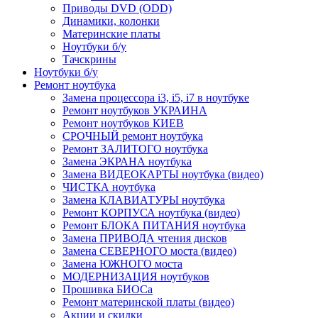
Приводы DVD (ODD)
Динамики, колонки
Материнские платы
Ноутбуки б/у
Тачскрины
Ноутбуки б/у
Ремонт ноутбука
Замена процессора i3, i5, i7 в ноутбуке
Ремонт ноутбуков УКРАИНА
Ремонт ноутбуков КИЕВ
СРОЧНЫЙ ремонт ноутбука
Ремонт ЗАЛИТОГО ноутбука
Замена ЭКРАНА ноутбука
Замена ВИДЕОКАРТЫ ноутбука (видео)
ЧИСТКА ноутбука
Замена КЛАВИАТУРЫ ноутбука
Ремонт КОРПУСА ноутбука (видео)
Ремонт БЛОКА ПИТАНИЯ ноутбука
Замена ПРИВОДА чтения дисков
Замена СЕВЕРНОГО моста (видео)
Замена ЮЖНОГО моста
МОДЕРНИЗАЦИЯ ноутбуков
Прошивка БИОСа
Ремонт материнской платы (видео)
Акции и скидки