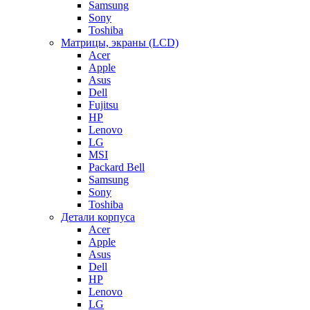
Samsung
Sony
Toshiba
Матрицы, экраны (LCD)
Acer
Apple
Asus
Dell
Fujitsu
HP
Lenovo
LG
MSI
Packard Bell
Samsung
Sony
Toshiba
Детали корпуса
Acer
Apple
Asus
Dell
HP
Lenovo
LG