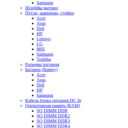
Samsung
Шлейфы матриц
Петли, шарниры, стойки
Acer
Asus
Dell
HP
Lenovo
LG
MSI
Samsung
Toshiba
Разъемы питания
Батареи (Battery)
Acer
Asus
Dell
HP
Samsung
Кабель блока питания DC In
Оперативная память (RAM)
SO DIMM DDR
SO DIMM DDR2
SO DIMM DDR3
SO DIMM DDR4