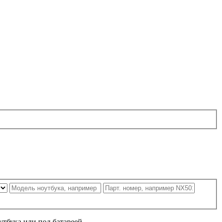
утбука или под батареей