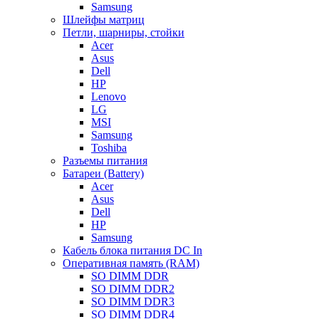
Samsung
Шлейфы матриц
Петли, шарниры, стойки
Acer
Asus
Dell
HP
Lenovo
LG
MSI
Samsung
Toshiba
Разъемы питания
Батареи (Battery)
Acer
Asus
Dell
HP
Samsung
Кабель блока питания DC In
Оперативная память (RAM)
SO DIMM DDR
SO DIMM DDR2
SO DIMM DDR3
SO DIMM DDR4