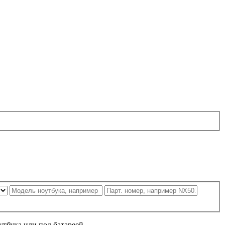
утбука или под батареей