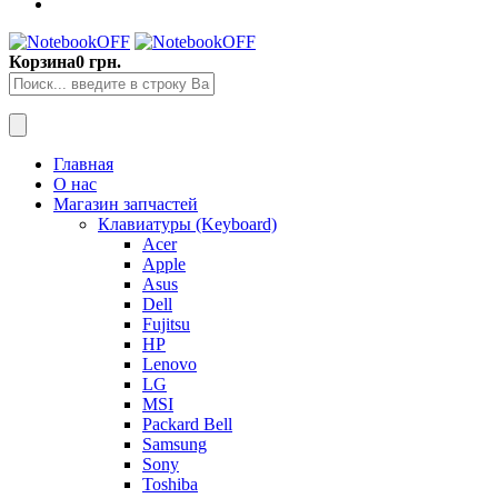
Корзина
0 грн.
Главная
О нас
Магазин запчастей
Клавиатуры (Keyboard)
Acer
Apple
Asus
Dell
Fujitsu
HP
Lenovo
LG
MSI
Packard Bell
Samsung
Sony
Toshiba