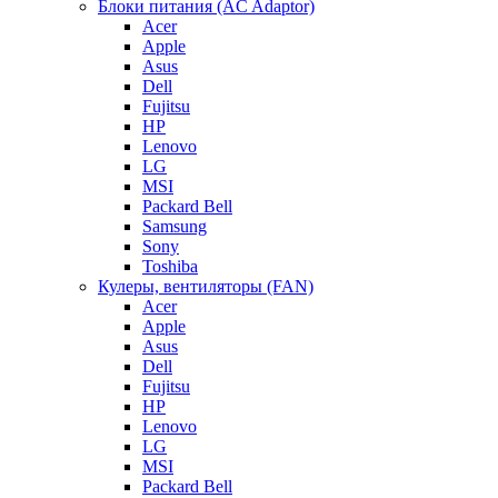
Блоки питания (AC Adaptor)
Acer
Apple
Asus
Dell
Fujitsu
HP
Lenovo
LG
MSI
Packard Bell
Samsung
Sony
Toshiba
Кулеры, вентиляторы (FAN)
Acer
Apple
Asus
Dell
Fujitsu
HP
Lenovo
LG
MSI
Packard Bell