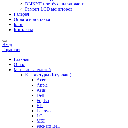
ВЫКУП ноутбука на запчасти
Ремонт LCD мониторов
Галерея
Оплата и доставка
Блог
Контакты
Вход
Гарантия
Главная
О нас
Магазин запчастей
Клавиатуры (Keyboard)
Acer
Apple
Asus
Dell
Fujitsu
HP
Lenovo
LG
MSI
Packard Bell