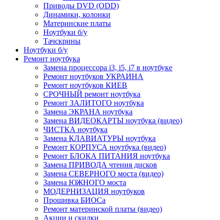
Приводы DVD (ODD)
Динамики, колонки
Материнские платы
Ноутбуки б/у
Тачскрины
Ноутбуки б/у
Ремонт ноутбука
Замена процессора i3, i5, i7 в ноутбуке
Ремонт ноутбуков УКРАИНА
Ремонт ноутбуков КИЕВ
СРОЧНЫЙ ремонт ноутбука
Ремонт ЗАЛИТОГО ноутбука
Замена ЭКРАНА ноутбука
Замена ВИДЕОКАРТЫ ноутбука (видео)
ЧИСТКА ноутбука
Замена КЛАВИАТУРЫ ноутбука
Ремонт КОРПУСА ноутбука (видео)
Ремонт БЛОКА ПИТАНИЯ ноутбука
Замена ПРИВОДА чтения дисков
Замена СЕВЕРНОГО моста (видео)
Замена ЮЖНОГО моста
МОДЕРНИЗАЦИЯ ноутбуков
Прошивка БИОСа
Ремонт материнской платы (видео)
Акции и скидки