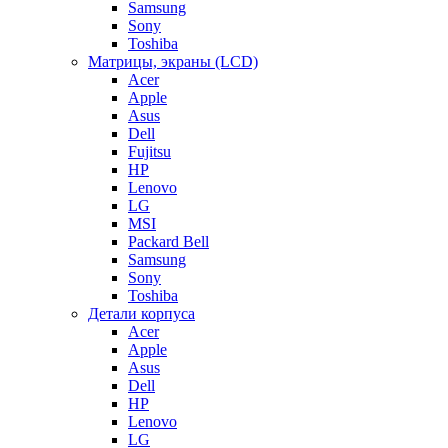
Samsung
Sony
Toshiba
Матрицы, экраны (LCD)
Acer
Apple
Asus
Dell
Fujitsu
HP
Lenovo
LG
MSI
Packard Bell
Samsung
Sony
Toshiba
Детали корпуса
Acer
Apple
Asus
Dell
HP
Lenovo
LG