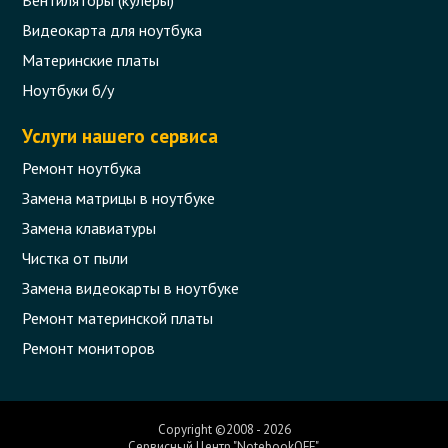
Видеокарта для ноутбука
Материнские платы
Ноутбуки б/у
Услуги нашего сервиса
Ремонт ноутбука
Замена матрицы в ноутбуке
Замена клавиатуры
Чистка от пыли
Замена видеокарты в ноутбуке
Крышка и рамка матрицы (COVER LCD)
для ноутбука Asus A52, K52, X52
Ремонт материнской платы
Ремонт мониторов
Код товара - 10172
6 отзыва
Copyright ©2008 - 2026
Сервисный Центр "NotebookOFF".