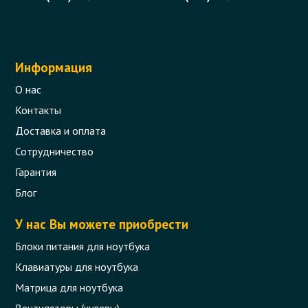
Информация
О нас
Контакты
Доставка и оплата
Сотрудничество
Гарантия
Рамка матрицы (COVER BEZEL) для
ноутбука Asus A52, K52, X52
Блог
Код товара - 05273
У нас Вы можете приобрести
40 отзыва
Блоки питания для ноутбука
Клавиатуры для ноутбука
0 грн.
Сообщить,
Матрица для ноутбука
когда появится
Нет в наличии
Вентиляторы (кулеры)