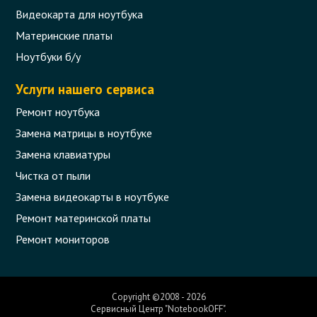
Видеокарта для ноутбука
Материнские платы
Ноутбуки б/у
Услуги нашего сервиса
Ремонт ноутбука
Замена матрицы в ноутбуке
Замена клавиатуры
Чистка от пыли
Замена видеокарты в ноутбуке
Материнская плата для ноутбука Acer
Aspire 5750G, 5750ZG, 5755G (P5WE0
Ремонт материнской платы
LA-6901P)
Ремонт мониторов
Код товара - 08082
0 отзыва
Copyright ©2008 - 2026
Сервисный Центр "NotebookOFF".