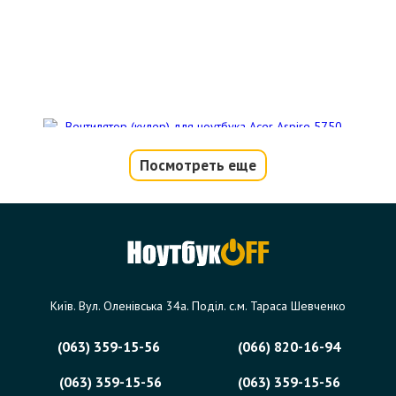
Посмотреть еще
Вентилятор (кулер) для ноутбука Acer
Aspire 5750, 5750G, 5755, 5755G
Код товара - 07946
2 отзыва
Київ. Вул. Оленівська 34а. Поділ. с.м. Тараса Шевченко
259 грн.
В корзину
Уточняйте наличие
(063) 359-15-56
(066) 820-16-94
(063) 359-15-56
(063) 359-15-56