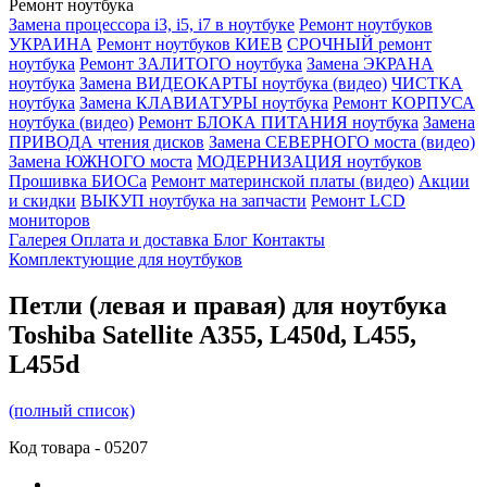
Ремонт ноутбука
Замена процессора i3, i5, i7 в ноутбуке
Ремонт ноутбуков
УКРАИНА
Ремонт ноутбуков КИЕВ
СРОЧНЫЙ ремонт
ноутбука
Ремонт ЗАЛИТОГО ноутбука
Замена ЭКРАНА
ноутбука
Замена ВИДЕОКАРТЫ ноутбука (видео)
ЧИСТКА
ноутбука
Замена КЛАВИАТУРЫ ноутбука
Ремонт КОРПУСА
ноутбука (видео)
Ремонт БЛОКА ПИТАНИЯ ноутбука
Замена
ПРИВОДА чтения дисков
Замена СЕВЕРНОГО моста (видео)
Замена ЮЖНОГО моста
МОДЕРНИЗАЦИЯ ноутбуков
Прошивка БИОСа
Ремонт материнской платы (видео)
Акции
и скидки
ВЫКУП ноутбука на запчасти
Ремонт LCD
мониторов
Галерея
Оплата и доставка
Блог
Контакты
Комплектующие для ноутбуков
Петли (левая и правая) для ноутбука
Toshiba Satellite A355, L450d, L455,
L455d
(полный список)
Код товара -
05207