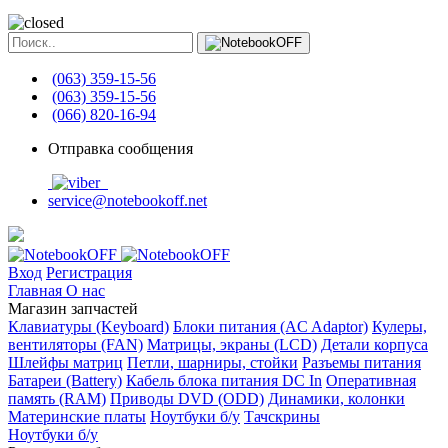
(063) 359-15-56
(063) 359-15-56
(066) 820-16-94
Отправка сообщения
service@notebookoff.net
Вход
Регистрация
Главная
О нас
Магазин запчастей
Клавиатуры (Keyboard)
Блоки питания (AC Adaptor)
Кулеры,
вентиляторы (FAN)
Матрицы, экраны (LCD)
Детали корпуса
Шлейфы матриц
Петли, шарниры, стойки
Разъемы питания
Батареи (Battery)
Кабель блока питания DC In
Оперативная
память (RAM)
Приводы DVD (ODD)
Динамики, колонки
Материнские платы
Ноутбуки б/у
Тачскрины
Ноутбуки б/у