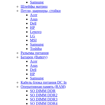
Samsung
Шлейфы матриц
Петли, шарниры, стойки
Acer
Asus
Dell
HP
Lenovo
LG
MSI
Samsung
Toshiba
Разъемы питания
Батареи (Battery)
Acer
Asus
Dell
HP
Samsung
Кабель блока питания DC In
Оперативная память (RAM)
SO DIMM DDR
SO DIMM DDR2
SO DIMM DDR3
SO DIMM DDR4