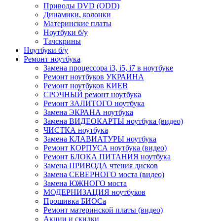
Приводы DVD (ODD)
Динамики, колонки
Материнские платы
Ноутбуки б/у
Тачскрины
Ноутбуки б/у
Ремонт ноутбука
Замена процессора i3, i5, i7 в ноутбуке
Ремонт ноутбуков УКРАИНА
Ремонт ноутбуков КИЕВ
СРОЧНЫЙ ремонт ноутбука
Ремонт ЗАЛИТОГО ноутбука
Замена ЭКРАНА ноутбука
Замена ВИДЕОКАРТЫ ноутбука (видео)
ЧИСТКА ноутбука
Замена КЛАВИАТУРЫ ноутбука
Ремонт КОРПУСА ноутбука (видео)
Ремонт БЛОКА ПИТАНИЯ ноутбука
Замена ПРИВОДА чтения дисков
Замена СЕВЕРНОГО моста (видео)
Замена ЮЖНОГО моста
МОДЕРНИЗАЦИЯ ноутбуков
Прошивка БИОСа
Ремонт материнской платы (видео)
Акции и скидки