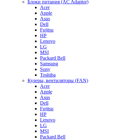
Блоки питания (AC Adaptor)
Acer
Apple
Asus
Dell
Fujitsu
HP
Lenovo
LG
MSI
Packard Bell
Samsung
Sony
Toshiba
Кулеры, вентиляторы (FAN)
Acer
Apple
Asus
Dell
Fujitsu
HP
Lenovo
LG
MSI
Packard Bell