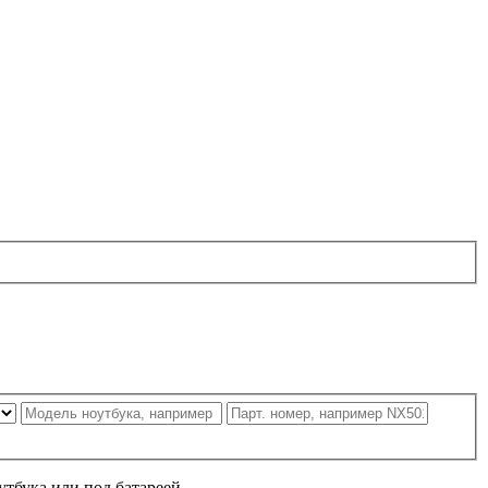
утбука или под батареей