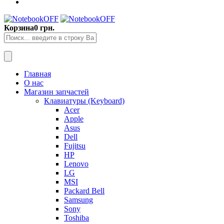
Корзина
0 грн.
Главная
О нас
Магазин запчастей
Клавиатуры (Keyboard)
Acer
Apple
Asus
Dell
Fujitsu
HP
Lenovo
LG
MSI
Packard Bell
Samsung
Sony
Toshiba