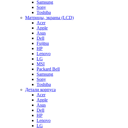
Samsung
Sony
Toshiba
Матрицы, экраны (LCD)
Acer
Apple
Asus
Dell
Fujitsu
HP
Lenovo
LG
MSI
Packard Bell
Samsung
Sony
Toshiba
Детали корпуса
Acer
Apple
Asus
Dell
HP
Lenovo
LG