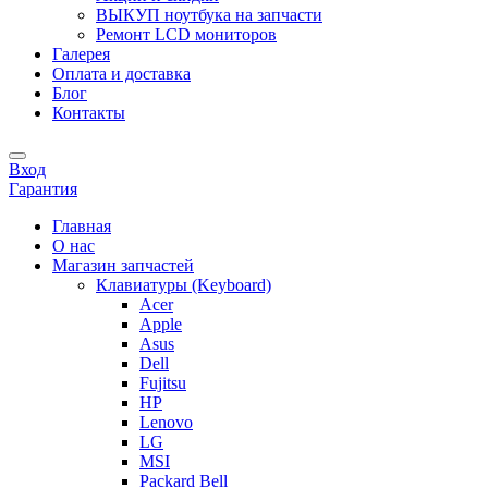
ВЫКУП ноутбука на запчасти
Ремонт LCD мониторов
Галерея
Оплата и доставка
Блог
Контакты
Вход
Гарантия
Главная
О нас
Магазин запчастей
Клавиатуры (Keyboard)
Acer
Apple
Asus
Dell
Fujitsu
HP
Lenovo
LG
MSI
Packard Bell