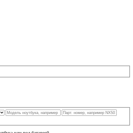
утбука или под батареей