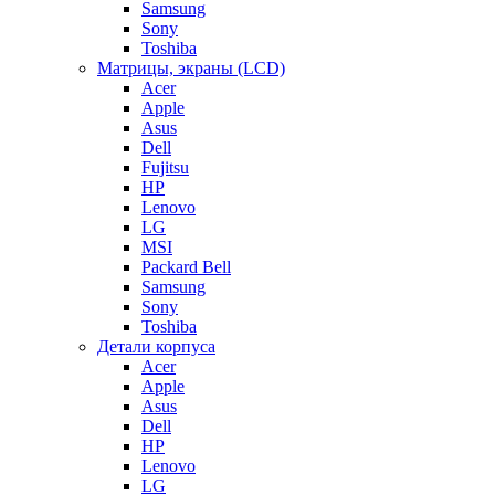
Samsung
Sony
Toshiba
Матрицы, экраны (LCD)
Acer
Apple
Asus
Dell
Fujitsu
HP
Lenovo
LG
MSI
Packard Bell
Samsung
Sony
Toshiba
Детали корпуса
Acer
Apple
Asus
Dell
HP
Lenovo
LG