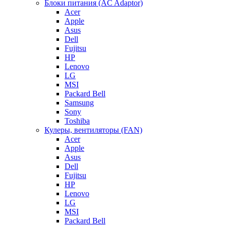
Блоки питания (AC Adaptor)
Acer
Apple
Asus
Dell
Fujitsu
HP
Lenovo
LG
MSI
Packard Bell
Samsung
Sony
Toshiba
Кулеры, вентиляторы (FAN)
Acer
Apple
Asus
Dell
Fujitsu
HP
Lenovo
LG
MSI
Packard Bell