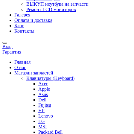
ВЫКУП ноутбука на запчасти
Ремонт LCD мониторов
Галерея
Оплата и доставка
Блог
Контакты
Вход
Гарантия
Главная
О нас
Магазин запчастей
Клавиатуры (Keyboard)
Acer
Apple
Asus
Dell
Fujitsu
HP
Lenovo
LG
MSI
Packard Bell