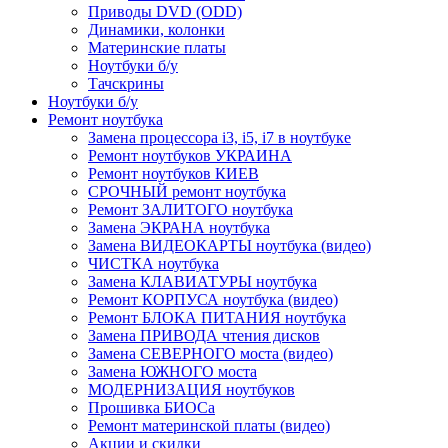
Приводы DVD (ODD)
Динамики, колонки
Материнские платы
Ноутбуки б/у
Тачскрины
Ноутбуки б/у
Ремонт ноутбука
Замена процессора i3, i5, i7 в ноутбуке
Ремонт ноутбуков УКРАИНА
Ремонт ноутбуков КИЕВ
СРОЧНЫЙ ремонт ноутбука
Ремонт ЗАЛИТОГО ноутбука
Замена ЭКРАНА ноутбука
Замена ВИДЕОКАРТЫ ноутбука (видео)
ЧИСТКА ноутбука
Замена КЛАВИАТУРЫ ноутбука
Ремонт КОРПУСА ноутбука (видео)
Ремонт БЛОКА ПИТАНИЯ ноутбука
Замена ПРИВОДА чтения дисков
Замена СЕВЕРНОГО моста (видео)
Замена ЮЖНОГО моста
МОДЕРНИЗАЦИЯ ноутбуков
Прошивка БИОСа
Ремонт материнской платы (видео)
Акции и скидки