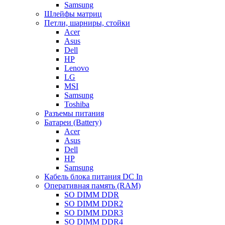
Samsung
Шлейфы матриц
Петли, шарниры, стойки
Acer
Asus
Dell
HP
Lenovo
LG
MSI
Samsung
Toshiba
Разъемы питания
Батареи (Battery)
Acer
Asus
Dell
HP
Samsung
Кабель блока питания DC In
Оперативная память (RAM)
SO DIMM DDR
SO DIMM DDR2
SO DIMM DDR3
SO DIMM DDR4