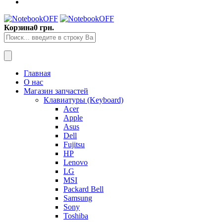
Корзина
0 грн.
Главная
О нас
Магазин запчастей
Клавиатуры (Keyboard)
Acer
Apple
Asus
Dell
Fujitsu
HP
Lenovo
LG
MSI
Packard Bell
Samsung
Sony
Toshiba