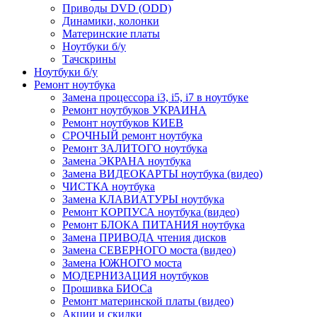
Приводы DVD (ODD)
Динамики, колонки
Материнские платы
Ноутбуки б/у
Тачскрины
Ноутбуки б/у
Ремонт ноутбука
Замена процессора i3, i5, i7 в ноутбуке
Ремонт ноутбуков УКРАИНА
Ремонт ноутбуков КИЕВ
СРОЧНЫЙ ремонт ноутбука
Ремонт ЗАЛИТОГО ноутбука
Замена ЭКРАНА ноутбука
Замена ВИДЕОКАРТЫ ноутбука (видео)
ЧИСТКА ноутбука
Замена КЛАВИАТУРЫ ноутбука
Ремонт КОРПУСА ноутбука (видео)
Ремонт БЛОКА ПИТАНИЯ ноутбука
Замена ПРИВОДА чтения дисков
Замена СЕВЕРНОГО моста (видео)
Замена ЮЖНОГО моста
МОДЕРНИЗАЦИЯ ноутбуков
Прошивка БИОСа
Ремонт материнской платы (видео)
Акции и скидки