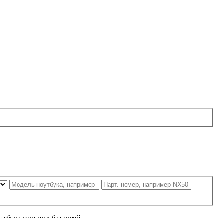
утбука или под батареей