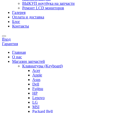
ВЫКУП ноутбука на запчасти
Ремонт LCD мониторов
Галерея
Оплата и доставка
Блог
Контакты
Вход
Гарантия
Главная
О нас
Магазин запчастей
Клавиатуры (Keyboard)
Acer
Apple
Asus
Dell
Fujitsu
HP
Lenovo
LG
MSI
Packard Bell