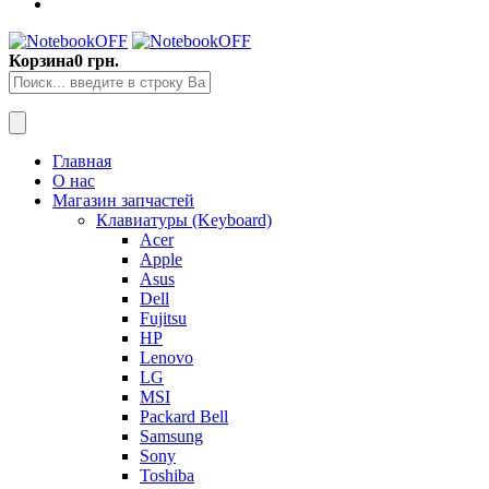
Корзина
0 грн.
Главная
О нас
Магазин запчастей
Клавиатуры (Keyboard)
Acer
Apple
Asus
Dell
Fujitsu
HP
Lenovo
LG
MSI
Packard Bell
Samsung
Sony
Toshiba