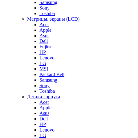
Samsung
Sony
Toshiba
Матрицы, экраны (LCD)
Acer
Apple
Asus
Dell
Fujitsu
HP
Lenovo
LG
MSI
Packard Bell
Samsung
Sony
Toshiba
Детали корпуса
Acer
Apple
Asus
Dell
HP
Lenovo
LG