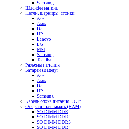
Samsung
Шлейфы матриц
Петли, шарниры, стойки
Acer
Asus
Dell
HP
Lenovo
LG
MSI
Samsung
Toshiba
Разъемы питания
Батареи (Battery)
Acer
Asus
Dell
HP
Samsung
Кабель блока питания DC In
Оперативная память (RAM)
SO DIMM DDR
SO DIMM DDR2
SO DIMM DDR3
SO DIMM DDR4