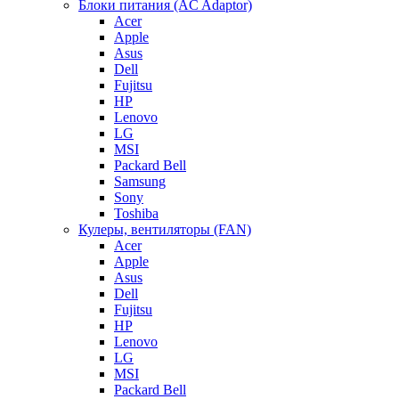
Блоки питания (AC Adaptor)
Acer
Apple
Asus
Dell
Fujitsu
HP
Lenovo
LG
MSI
Packard Bell
Samsung
Sony
Toshiba
Кулеры, вентиляторы (FAN)
Acer
Apple
Asus
Dell
Fujitsu
HP
Lenovo
LG
MSI
Packard Bell