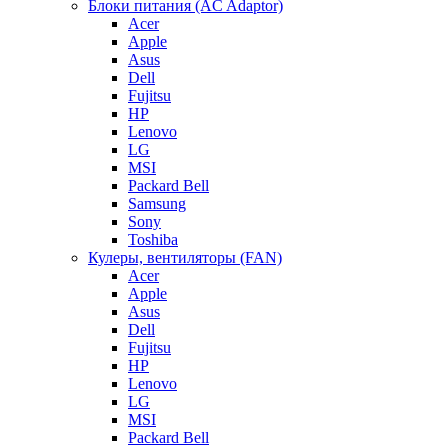
Блоки питания (AC Adaptor)
Acer
Apple
Asus
Dell
Fujitsu
HP
Lenovo
LG
MSI
Packard Bell
Samsung
Sony
Toshiba
Кулеры, вентиляторы (FAN)
Acer
Apple
Asus
Dell
Fujitsu
HP
Lenovo
LG
MSI
Packard Bell