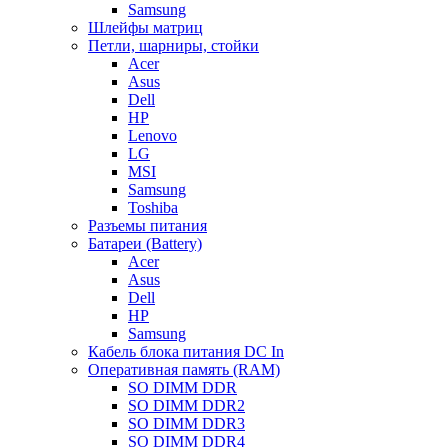
Samsung
Шлейфы матриц
Петли, шарниры, стойки
Acer
Asus
Dell
HP
Lenovo
LG
MSI
Samsung
Toshiba
Разъемы питания
Батареи (Battery)
Acer
Asus
Dell
HP
Samsung
Кабель блока питания DC In
Оперативная память (RAM)
SO DIMM DDR
SO DIMM DDR2
SO DIMM DDR3
SO DIMM DDR4