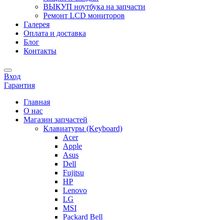
ВЫКУП ноутбука на запчасти
Ремонт LCD мониторов
Галерея
Оплата и доставка
Блог
Контакты
Вход
Гарантия
Главная
О нас
Магазин запчастей
Клавиатуры (Keyboard)
Acer
Apple
Asus
Dell
Fujitsu
HP
Lenovo
LG
MSI
Packard Bell