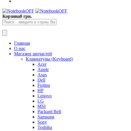
Корзина
0 грн.
Главная
О нас
Магазин запчастей
Клавиатуры (Keyboard)
Acer
Apple
Asus
Dell
Fujitsu
HP
Lenovo
LG
MSI
Packard Bell
Samsung
Sony
Toshiba