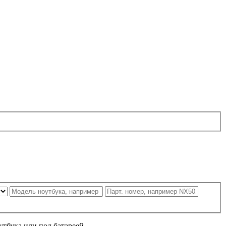
утбука или под батареей