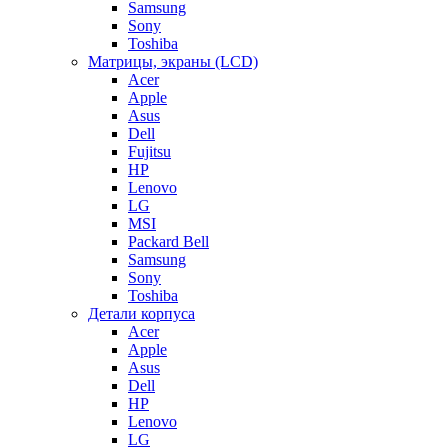
Samsung
Sony
Toshiba
Матрицы, экраны (LCD)
Acer
Apple
Asus
Dell
Fujitsu
HP
Lenovo
LG
MSI
Packard Bell
Samsung
Sony
Toshiba
Детали корпуса
Acer
Apple
Asus
Dell
HP
Lenovo
LG