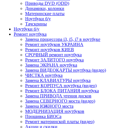
Приводы DVD (ODD)
Динамики, колонки
Материнские платы
Ноутбуки б/у
Тачскрины
Ноутбуки б/у
Ремонт ноутбука
Замена процессора i3, i5, i7 в ноутбуке
Ремонт ноутбуков УКРАИНА
Ремонт ноутбуков КИЕВ
СРОЧНЫЙ ремонт ноутбука
Ремонт ЗАЛИТОГО ноутбука
Замена ЭКРАНА ноутбука
Замена ВИДЕОКАРТЫ ноутбука (видео)
ЧИСТКА ноутбука
Замена КЛАВИАТУРЫ ноутбука
Ремонт КОРПУСА ноутбука (видео)
Ремонт БЛОКА ПИТАНИЯ ноутбука
Замена ПРИВОДА чтения дисков
Замена СЕВЕРНОГО моста (видео)
Замена ЮЖНОГО моста
МОДЕРНИЗАЦИЯ ноутбуков
Прошивка БИОСа
Ремонт материнской платы (видео)
Акции и скидки