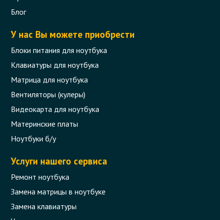
ProBook 450 G1, 455 G1
Блог
Код товара - 09747
У нас Вы можете приобрести
0 отзыва
Блоки питания для ноутбука
Клавиатуры для ноутбука
305 грн.
Сообщить,
Матрица для ноутбука
когда появится
Нет в наличии
Вентиляторы (кулеры)
Видеокарта для ноутбука
Материнские платы
Ноутбуки б/у
Услуги нашего сервиса
Ремонт ноутбука
Замена матрицы в ноутбуке
Замена клавиатуры