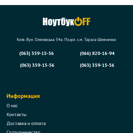
Lenovo IdeaPad G40, G50, Z50 Series
Код товара - 09904
1 отзыва
Київ. Вул. Оленівська 34а. Поділ. с.м. Тараса Шевченко
372 грн.
Сообщить,
когда появится
Нет в наличии
(063) 359-15-56
(066) 820-16-94
(063) 359-15-56
(063) 359-15-56
Информация
О нас
Контакты
Доставка и оплата
Сотрудничество