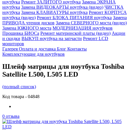
ноутбука
Ремонт ЗАЛИТОГО ноутбука
Замена ЭКРАНА
ноутбука
Замена ВИДЕОКАРТЫ ноутбука (видео)
ЧИСТКА
ноутбука
Замена КЛАВИАТУРЫ ноутбука
Ремонт КОРПУСА
ноутбука (видео)
Ремонт БЛОКА ПИТАНИЯ ноутбука
Замена
ПРИВОДА чтения дисков
Замена СЕВЕРНОГО моста (видео)
Замена ЮЖНОГО моста
МОДЕРНИЗАЦИЯ ноутбуков
Прошивка БИОСа
Ремонт материнской платы (видео)
Акции
и скидки
ВЫКУП ноутбука на запчасти
Ремонт LCD
мониторов
Галерея
Оплата и доставка
Блог
Контакты
Комплектующие для ноутбуков
Шлейф матрицы для ноутбука Toshiba
Satellite L500, L505 LED
(полный список)
Код товара -
04848
0 отзыва