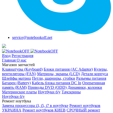
service@notebookoff.net
Вход
Регистрация
Главная
О нас
Магазин запчастей
Клавиатуры (Keyboard)
Блоки питания (AC Adaptor)
Кулеры,
вентиляторы (FAN)
Матрицы, экраны (LCD)
Детали корпуса
Шлейфы матриц
Петли, шарниры, стойки
Разъемы питания
Батареи (Battery)
Кабель блока питания DC In
Оперативная
память (RAM)
Приводы DVD (ODD)
Динамики, колонки
Материнские платы
Ноутбуки б/у
Тачскрины
Ноутбуки б/у
Ремонт ноутбука
Замена процессора i3, i5, i7 в ноутбуке
Ремонт ноутбуков
УКРАИНА
Ремонт ноутбуков КИЕВ
СРОЧНЫЙ ремонт