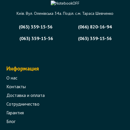
Код товара - 10679
Київ. Вул. Оленівська 34а. Поділ. с.м. Тараса Шевченко
0 отзыва
(063) 359-15-56
(066) 820-16-94
129 грн.
В корзину
Есть в наличии
(063) 359-15-56
(063) 359-15-56
Информация
О нас
Контакты
Доставка и оплата
Сотрудничество
Гарантия
Блог