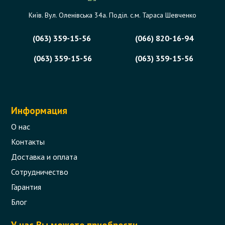
Київ. Вул. Оленівська 34а. Поділ. с.м. Тараса Шевченко
0 отзыва
(063) 359-15-56
(066) 820-16-94
129 грн.
В корзину
Есть в наличии
(063) 359-15-56
(063) 359-15-56
Информация
О нас
Контакты
Доставка и оплата
Сотрудничество
Гарантия
Ноутбук Acer Aspire 6920G-814g32bN
Блог
б/у
У нас Вы можете приобрести