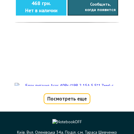
468 грн.
Сообщить,
когда появится
Нет в наличии
Посмотреть еще
Блок питания Acer 40Вт (19В 2.15А
5.5*1.7мм) с вилкой EU
Код товара - 08925
Київ. Вул. Оленівська 34а. Поділ. с.м. Тараса Шевченко