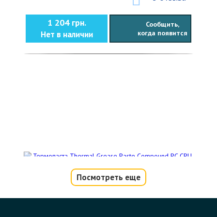
1 204 грн.
Сообщить,
когда появится
Нет в наличии
Посмотреть еще
Термопаста Thermal Grease Paste
Compound PC CPU серая 1g
Код товара - 10679