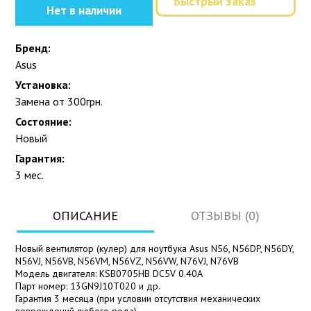
Быстрый заказ
Нет в наличии
Бренд:
Asus
Установка:
Замена от 300грн.
Состояние:
Новый
Гарантия:
3 мес.
ОПИСАНИЕ
ОТЗЫВЫ (0)
Новый вентилятор (кулер) для ноутбука Asus N56, N56DP, N56DY,
N56VJ, N56VB, N56VM, N56VZ, N56VW, N76VJ, N76VB
Модель двигателя: KSB0705HB DC5V 0.40A
Парт номер: 13GN9J10T020 и др.
Гарантия 3 месяца (при условии отсутствия механических
повреждений любого рода).