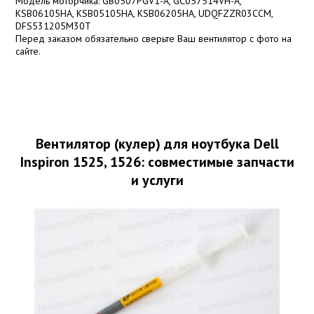
Модель моторчика: GB0507PGV1-A, GC057514VH-A,
KSB06105HA, KSB05105HA, KSB06205HA, UDQFZZR03CCM,
DFS531205M30T
Перед заказом обязательно сверьте Ваш вентилятор с фото на
сайте.
Вентилятор (кулер) для ноутбука Dell
Inspiron 1525, 1526: совместимые запчасти
и услуги