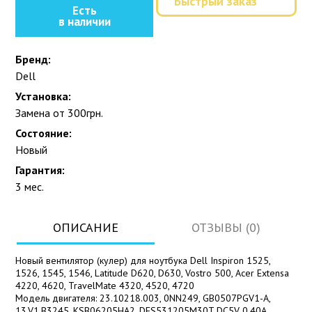
Быстрый заказ
Есть
в наличии
Бренд:
Dell
Установка:
Замена от 300грн.
Состояние:
Новый
Гарантия:
3 мес.
ОПИСАНИЕ
ОТЗЫВЫ (0)
Новый вентилятор (кулер) для ноутбука Dell Inspiron 1525,
1526, 1545, 1546, Latitude D620, D630, Vostro 500, Acer Extensa
4220, 4620, TravelMate 4320, 4520, 4720
Модель двигателя: 23.10218.003, 0NN249, GB0507PGV1-A,
13.V1.B3245, KSB06205HA2, DFS531205M30T DC5V 0.40A