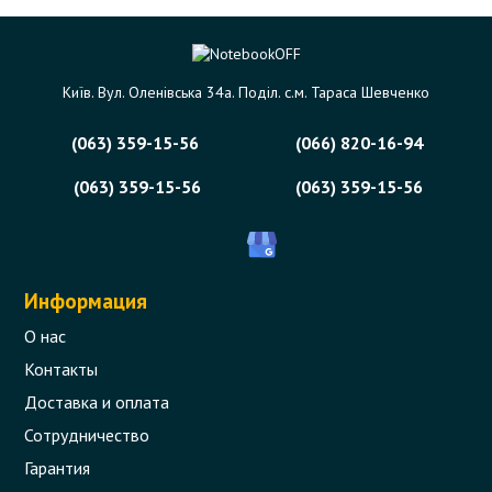
7.4*5.0мм) 3 pin (без кабеля 220В)
Код товара - 01309
Київ. Вул. Оленівська 34а. Поділ. с.м. Тараса Шевченко
5 отзыва
(063) 359-15-56
(066) 820-16-94
559 грн.
В корзину
Есть в наличии
(063) 359-15-56
(063) 359-15-56
Информация
О нас
Контакты
Доставка и оплата
Сотрудничество
Гарантия