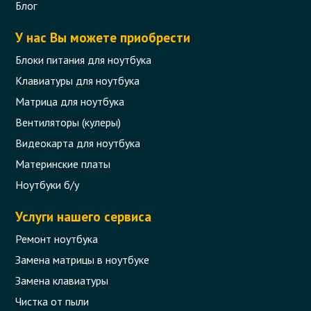
Блог
Термопаста Thermal Grease Paste
Compound PC CPU серая 1g
У нас Вы можете приобрести
Блоки питания для ноутбука
Код товара - 10679
Клавиатуры для ноутбука
0 отзыва
Матрица для ноутбука
Вентиляторы (кулеры)
129 грн.
В корзину
Видеокарта для ноутбука
Есть в наличии
Материнские платы
Ноутбуки б/у
Услуги нашего сервиса
Ремонт ноутбука
Замена матрицы в ноутбуке
Замена клавиатуры
Чистка от пыли