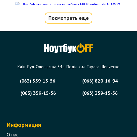
Посмотреть еще
Шлейф матрицы для ноутбука HP
Pavilion dv6-6000 Series
Код товара - 05879
0 отзыва
Київ. Вул. Оленівська 34а. Поділ. с.м. Тараса Шевченко
224 грн.
Сообщить,
когда появится
Нет в наличии
(063) 359-15-56
(066) 820-16-94
(063) 359-15-56
(063) 359-15-56
Информация
О нас