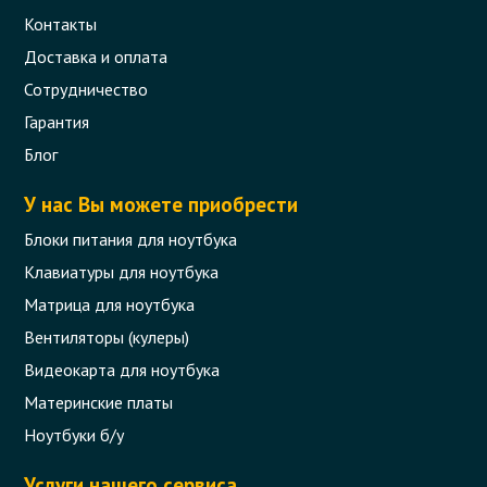
Контакты
Доставка и оплата
Сотрудничество
Гарантия
Клавиатура для ноутбука HP Pavilion
dv7-6000, dv7-6b, dv7-6c Series (black
Блог
frame)
У нас Вы можете приобрести
Код товара - 04900
Блоки питания для ноутбука
0 отзыва
Клавиатуры для ноутбука
Матрица для ноутбука
405 грн.
Сообщить,
Вентиляторы (кулеры)
когда появится
Нет в наличии
Видеокарта для ноутбука
Материнские платы
Ноутбуки б/у
Услуги нашего сервиса